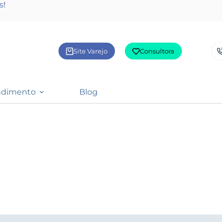
s
!
Site Varejo
Consultora
ndimento
Blog