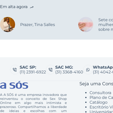
Em alta agora
Sete co
Prazer, Tina Salles
mulher
sobre 
SAC SP:
SAC MG:
WhatsAp
(11) 2391-6922
(31) 3368-4160
(31) 4042
Seja uma Cons
Consultora
A A SÓS é uma empresa inovadora que
Plano de Ca
reinventou o conceito de Sex Shop
Catálogo
Online em algo mais intimista e
prazeroso. Compartilhamos a liberdade
Escritório V
de ideias e escolhas com um
Universida