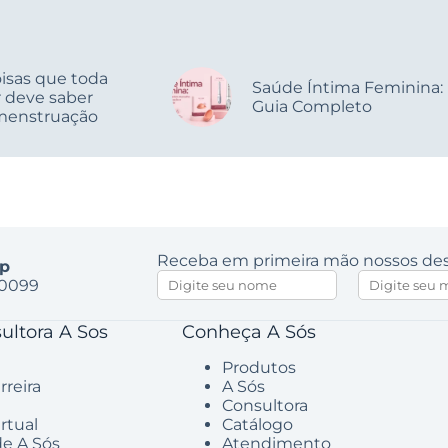
isas que toda
Saúde Íntima Feminina:
 deve saber
Guia Completo
menstruação
Receba em primeira mão nossos des
p
-0099
ultora A Sos
Conheça A Sós
Produtos
rreira
A Sós
Consultora
irtual
Catálogo
de A Sós
Atendimento